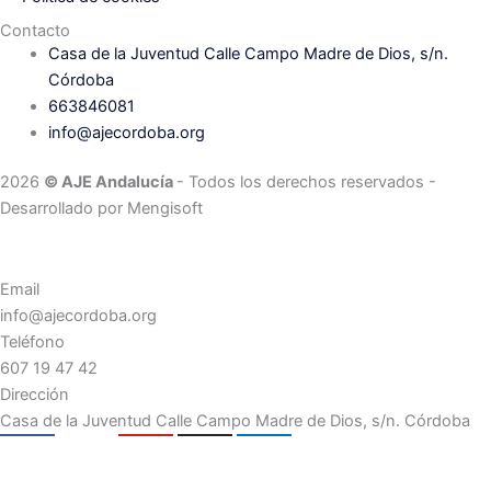
Contacto
Casa de la Juventud Calle Campo Madre de Dios, s/n.
Córdoba
663846081
info@ajecordoba.org
2026
© AJE Andalucía
- Todos los derechos reservados
-
Desarrollado por
Mengisoft
Email
info@ajecordoba.org
Teléfono
607 19 47 42
Dirección
Casa de la Juventud Calle Campo Madre de Dios, s/n. Córdoba
cebook
X-
Youtube
Instagram
Linkedin
twitter