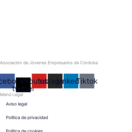
Asociación de Jóvenes Empresarios de Córdoba
cebook
X-
Youtube
Instagram
Linkedin
Tiktok
twitter
Menú Legal
Aviso legal
Política de privacidad
Política de cookies