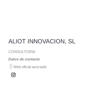
ALIOT INNOVACION, SL
CONSULTORIA
Datos de contacto
Web oficial asociado
I
n
s
t
a
g
r
a