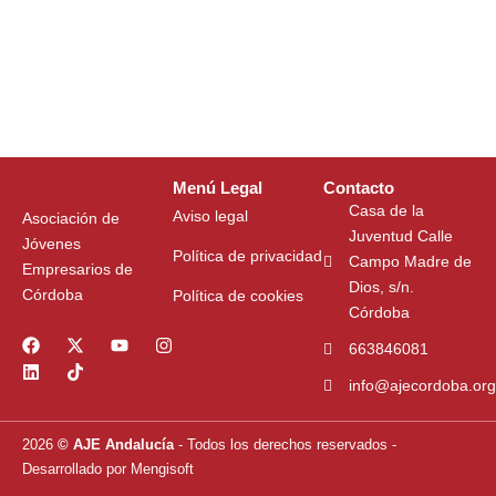
Menú Legal
Contacto
Casa de la
Aviso legal
Asociación de
Juventud Calle
Jóvenes
Política de privacidad
Campo Madre de
Empresarios de
Dios, s/n.
Córdoba
Política de cookies
Córdoba
F
L
X
T
Y
I
663846081
a
i
-
i
o
n
c
n
t
k
u
s
info@ajecordoba.org
e
k
w
t
t
t
b
e
i
o
u
a
o
d
t
k
b
g
2026
© AJE Andalucía
- Todos los derechos reservados
-
o
i
t
e
r
k
n
e
a
Desarrollado por
Mengisoft
r
m