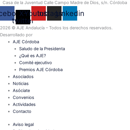
Casa de la Juventud Calle Campo Madre de Dios, s/n. Córdoba
cebook
X-
Youtube
Instagram
Linkedin
twitter
2026
© AJE Andalucía – Todos los derechos reservados.
Desarrollado por
Mengisoft
AJE Córdoba
Saludo de la Presidenta
¿Qué es AJE?
Comité ejecutivo
Premios AJE Córdoba
Asociados
Noticias
Asóciate
Convenios
Actividades
Contacto
Aviso legal