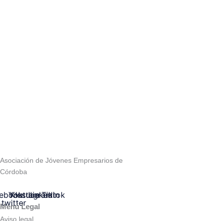
Asociación de Jóvenes Empresarios de
Córdoba
ebook
Youtube
X-
Instagram
Linkedin
Tiktok
twitter
Menú Legal
Aviso legal