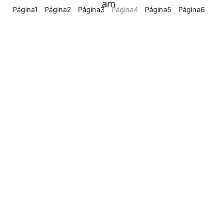
am
Página
1
Página
2
Página
3
Página
4
Página
5
Página
6