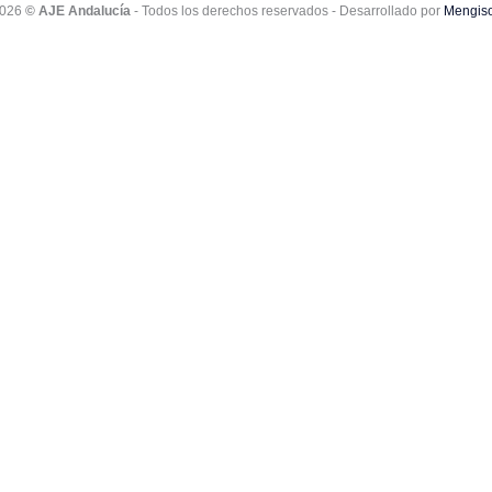
e
026
© AJE Andalucía
- Todos los derechos reservados
- Desarrollado por
Mengiso
d
n