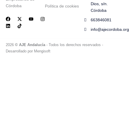
Dios, s/n.
Córdoba
Política de cookies
Córdoba
F
L
X
T
Y
I
663846081
a
i
-
i
o
n
c
n
t
k
u
s
info@ajecordoba.org
e
k
w
t
t
t
b
e
i
o
u
a
o
d
t
k
b
g
2026
© AJE Andalucía
- Todos los derechos reservados
-
o
i
t
e
r
k
n
e
a
Desarrollado por
Mengisoft
r
m