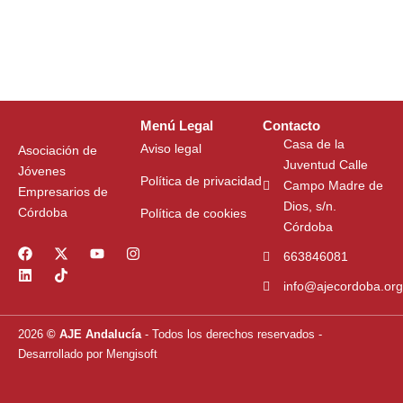
Menú Legal
Contacto
Casa de la
Aviso legal
Asociación de
Juventud Calle
Jóvenes
Política de privacidad
Campo Madre de
Empresarios de
Dios, s/n.
Córdoba
Política de cookies
Córdoba
F
L
X
T
Y
I
663846081
a
i
-
i
o
n
c
n
t
k
u
s
info@ajecordoba.org
e
k
w
t
t
t
b
e
i
o
u
a
o
d
t
k
b
g
2026
© AJE Andalucía
- Todos los derechos reservados
-
o
i
t
e
r
k
n
e
a
Desarrollado por
Mengisoft
r
m