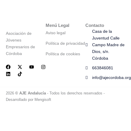
Menú Legal
Contacto
Casa de la
Aviso legal
Asociación de
Juventud Calle
Jóvenes
Política de privacidad
Campo Madre de
Empresarios de
Dios, s/n.
Córdoba
Política de cookies
Córdoba
F
L
X
T
Y
I
663846081
a
i
-
i
o
n
c
n
t
k
u
s
info@ajecordoba.org
e
k
w
t
t
t
b
e
i
o
u
a
o
d
t
k
b
g
2026
© AJE Andalucía
- Todos los derechos reservados
-
o
i
t
e
r
k
n
e
a
Desarrollado por
Mengisoft
r
m