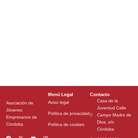
Menú Legal
Contacto
Casa de la
Aviso legal
Asociación de
Juventud Calle
Jóvenes
Política de privacidad
Campo Madre de
Empresarios de
Dios, s/n.
Córdoba
Política de cookies
Córdoba
F
L
X
T
Y
I