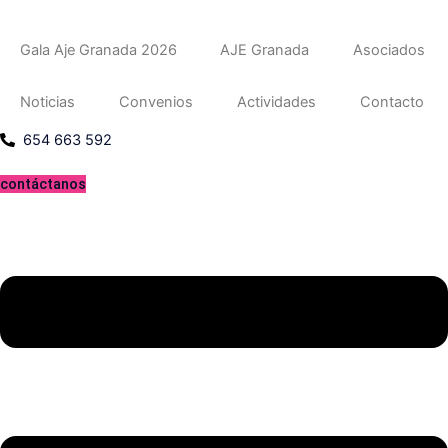
Gala Aje Granada 2026
AJE Granada
Asociados
Noticias
Convenios
Actividades
Contacto
654 663 592
contáctanos