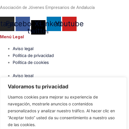
Asociación de Jóvenes Empresarios de Andalucía
stagram
Facebook
X-
Linkedin
Youtube
twitter
Menú Legal
Aviso legal
Política de privacidad
Política de cookies
Aviso legal
Política de privacidad
Valoramos tu privacidad
Política de cookies
Usamos cookies para mejorar su experiencia de
Contacto
navegación, mostrarle anuncios o contenidos
personalizados y analizar nuestro tráfico. Al hacer clic en
Hub Innovación Cultural (HUBIC), C. Aguas Bravas S/N, Genil,
“Aceptar todo” usted da su consentimiento a nuestro uso
18008 Granada
de las cookies.
654 663 592