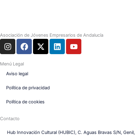
Asociación de Jóvenes Empresarios de Andalucía
I
F
X
L
Y
n
a
-
i
o
s
c
t
n
u
t
e
w
k
t
Menú Legal
a
b
i
e
u
Aviso legal
g
o
t
d
b
r
o
t
i
e
Política de privacidad
a
k
e
n
m
r
Política de cookies
Contacto
Hub Innovación Cultural (HUBIC), C. Aguas Bravas S/N, Genil,