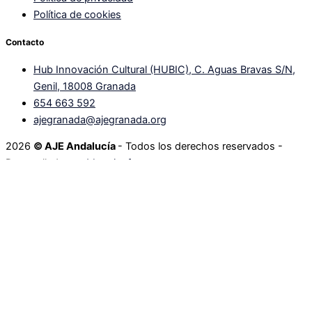
Política de cookies
Contacto
Hub Innovación Cultural (HUBIC), C. Aguas Bravas S/N,
Genil, 18008 Granada
654 663 592
ajegranada@ajegranada.org
2026
© AJE Andalucía
- Todos los derechos reservados
-
Desarrollado por
Mengisoft
Email
ajegranada@ajegranada.org
Teléfono
654 663 592