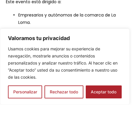
Este evento está dirigido a:
Empresarios y autónomos de la comarca de La
Loma.
Profesionales interesados en la
transformación
Valoramos tu privacidad
digital
y la modernización de sus negocios.
Usamos cookies para mejorar su experiencia de
navegación, mostrarle anuncios o contenidos
personalizados y analizar nuestro tráfico. Al hacer clic en
“Aceptar todo” usted da su consentimiento a nuestro uso
LOCALIZACIÓN
de las cookies.
Centro Cultural Hospital de Santiago - Sala Julio
Personalizar
Rechazar todo
Aceptar todo
Corzo
Avda. Cristo Rey 2,23400, Úbeda
El evento está terminado.