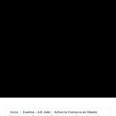
Inicio
Eventos - AJE Jaén
Activa la Comarca en Úbeda: