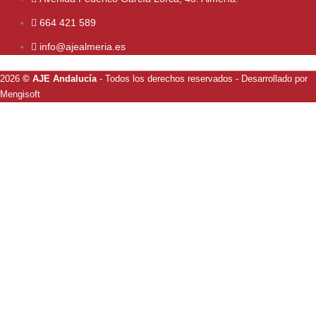
664 421 589
info@ajealmeria.es
2026
© AJE Andalucía
- Todos los derechos reservados
- Desarrollado por
Mengisoft
Email
info@ajealmeria.es
Teléfono
664 421 589
Dirección
Avenida Cabo de Gata, 29. Almería.