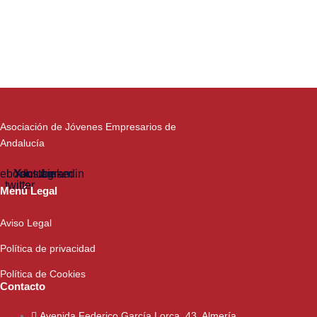
Asociación de Jóvenes Empresarios de
Andalucía
ebook
Youtube
X-
Instagram
Linkedin
twitter
Menú Legal
Aviso Legal
Política de privacidad
Política de Cookies
Contacto
Avenida Federico García Lorca, 43. Almería.