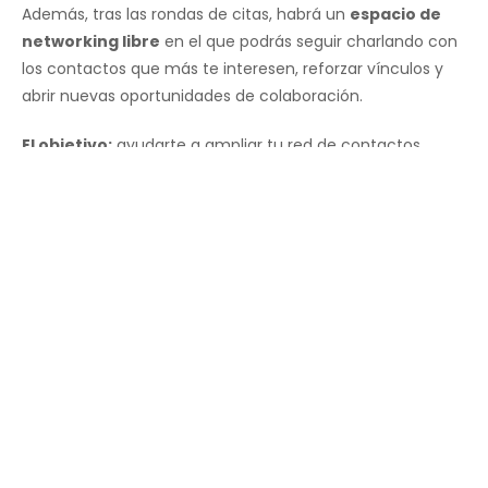
Además, tras las rondas de citas, habrá un
espacio de
networking libre
en el que podrás seguir charlando con
los contactos que más te interesen, reforzar vínculos y
abrir nuevas oportunidades de colaboración.
El objetivo:
ayudarte a ampliar tu red de contactos,
descubrir nuevas alianzas estratégicas y generar
negocios reales en un ambiente cercano, dinámico y
distendido.
Expande tu red. Crea alianzas. Haz crecer tu negocio.
INSCRÍBETE AQUÍ