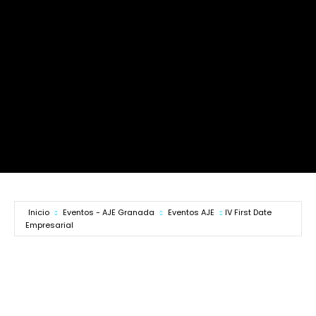
Inicio
Eventos - AJE Granada
Eventos AJE
IV First Date
Empresarial