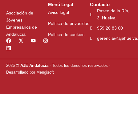
Menú Legal
Contacto
Paseo de la Ría,
Aviso legal
Asociación de
3. Huelva
Jóvenes
Política de privacidad
Empresarios de
959 20 83 00
Andalucía
Política de cookies
gerencia@ajehuelva
F
L
X
Y
I
a
i
-
o
n
c
n
t
u
s
e
k
w
t
t
b
e
i
u
a
o
d
t
b
g
2026
© AJE Andalucía
- Todos los derechos reservados
-
o
i
t
e
r
Desarrollado por
Mengisoft
k
n
e
a
r
m