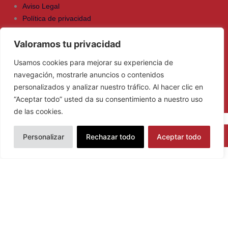
Aviso Legal
Política de privacidad
Política de Cookies
Valoramos tu privacidad
Contacto
Usamos cookies para mejorar su experiencia de
C/ Arquímedes, 2 41.092 Isla de la Cartuja – Sevilla.
navegación, mostrarle anuncios o contenidos
personalizados y analizar nuestro tráfico. Al hacer clic en
635 616 025
“Aceptar todo” usted da su consentimiento a nuestro uso
ajeandalucia@ajeandalucia.org
de las cookies.
2025 ©
AJE Andalucía
- Todos los derechos reservados - Desarrollado por
Personalizar
Rechazar todo
Aceptar todo
Mengisoft - Web alojada en
Cyberneticos
Email
ajeandalucia@ajeandalucia.org