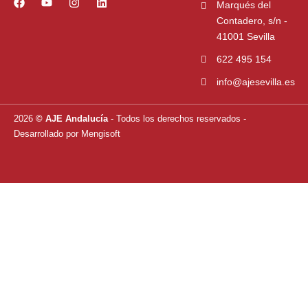
F
Y
I
L
Marqués del
a
o
n
i
Contadero, s/n -
c
u
s
n
e
t
t
k
41001 Sevilla
b
u
a
e
o
b
g
d
622 495 154
o
e
r
i
k
a
n
info@ajesevilla.es
m
2026
© AJE Andalucía
- Todos los derechos reservados
-
Desarrollado por
Mengisoft