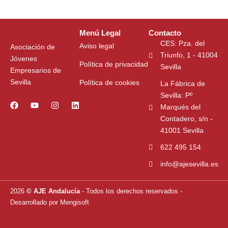
Menú Legal
Contacto
CES: Pza. del
Aviso legal
Asociación de
Triunfo, 1 - 41004
Jóvenes
Política de privacidad
Sevilla
Empresarios de
Sevilla
Política de cookies
La Fábrica de
Sevilla: Pº
F
Y
I
L
Marqués del
a
o
n
i
Contadero, s/n -
c
u
s
n
e
t
t
k
41001 Sevilla
b
u
a
e
o
b
g
d
622 495 154
o
e
r
i
k
a
n
info@ajesevilla.es
m
2026
© AJE Andalucía
- Todos los derechos reservados
-
Desarrollado por
Mengisoft