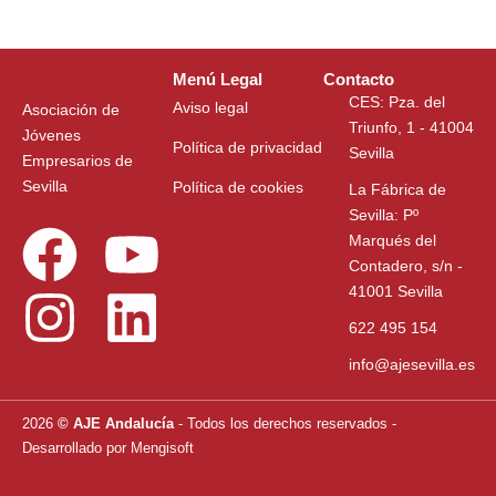
Menú Legal
Contacto
CES: Pza. del
Aviso legal
Asociación de
Triunfo, 1 - 41004
Jóvenes
Política de privacidad
Sevilla
Empresarios de
Sevilla
Política de cookies
La Fábrica de
Sevilla: Pº
F
I
Y
L
Marqués del
Contadero, s/n -
a
n
o
i
41001 Sevilla
622 495 154
c
s
u
n
info@ajesevilla.es
e
t
t
k
2026
© AJE Andalucía
- Todos los derechos reservados
-
Desarrollado por
Mengisoft
b
a
u
e