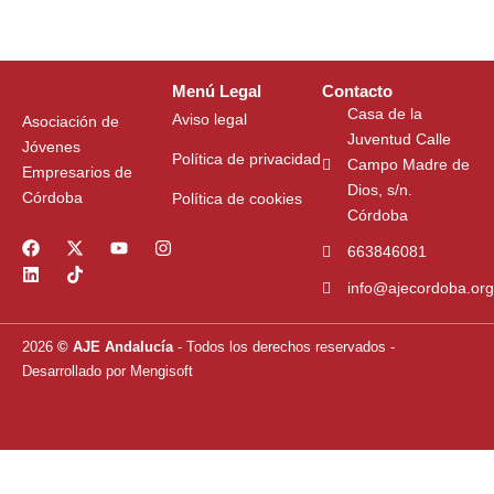
Menú Legal
Contacto
Casa de la
Aviso legal
Asociación de
Juventud Calle
Jóvenes
Política de privacidad
Campo Madre de
Empresarios de
Dios, s/n.
Córdoba
Política de cookies
Córdoba
F
L
X
T
Y
I
663846081
a
i
-
i
o
n
c
n
t
k
u
s
info@ajecordoba.org
e
k
w
t
t
t
b
e
i
o
u
a
o
d
t
k
b
g
2026
© AJE Andalucía
- Todos los derechos reservados
-
o
i
t
e
r
k
n
e
a
Desarrollado por
Mengisoft
r
m