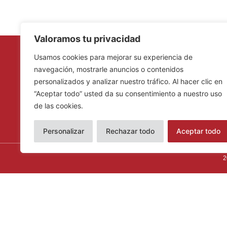
Valoramos tu privacidad
Usamos cookies para mejorar su experiencia de
navegación, mostrarle anuncios o contenidos
Asociación de Jóvenes
personalizados y analizar nuestro tráfico. Al hacer clic en
Empresarios de Córdoba
“Aceptar todo” usted da su consentimiento a nuestro uso
de las cookies.
F
X
Y
I
L
T
a
-
o
n
i
i
c
t
u
s
n
k
Personalizar
Rechazar todo
Aceptar todo
e
w
t
t
k
t
b
i
u
a
e
o
o
t
b
g
d
k
2
o
t
e
r
i
k
e
a
n
r
m