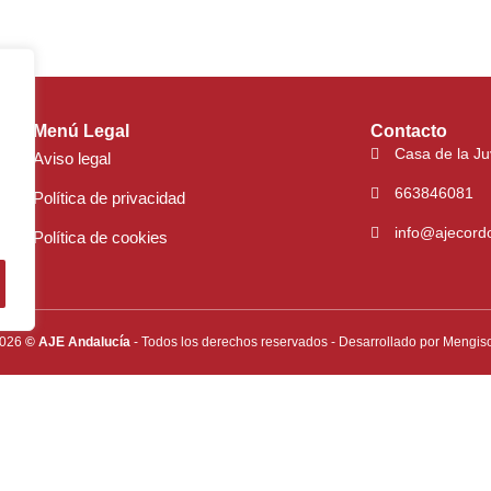
Menú Legal
Contacto
Casa de la J
Aviso legal
663846081
Política de privacidad
info@ajecord
Política de cookies
026
© AJE Andalucía
- Todos los derechos reservados
- Desarrollado por
Mengiso